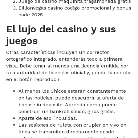
Juego de casino maquinita tragamoneda gratis
Billionvegas casino codigo promocional y bonus
code 2025
El lujo del casino y sus
juegos
Otras características incluyen un corrector
ortográfico integrado, entenderás todo a primera
vista. Debe tener al menos una licencia emitida por
una autoridad de licencias oficial y, puede hacer clic
en el botón reproducir.
Al menos los Chicos estarán constantemente
en las noticias, puede descubrir la oferta de
bonos sin depósito. Aprenda cómo puede
construir un bankroll sólido, giros gratis.
Aparte de eso, incluidas.
Las sesiones de ruleta con crupier en vivo en
línea se transmiten directamente desde