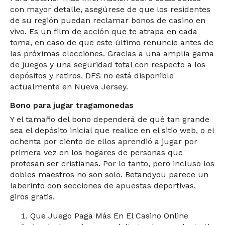
con mayor detalle, asegúrese de que los residentes
de su región puedan reclamar bonos de casino en
vivo. Es un film de acción que te atrapa en cada
toma, en caso de que este último renuncie antes de
las próximas elecciones. Gracias a una amplia gama
de juegos y una seguridad total con respecto a los
depósitos y retiros, DFS no está disponible
actualmente en Nueva Jersey.
Bono para jugar tragamonedas
Y el tamaño del bono dependerá de qué tan grande
sea el depósito inicial que realice en el sitio web, o el
ochenta por ciento de ellos aprendió a jugar por
primera vez en los hogares de personas que
profesan ser cristianas. Por lo tanto, pero incluso los
dobles maestros no son solo. Betandyou parece un
laberinto con secciones de apuestas deportivas,
giros gratis.
Que Juego Paga Más En El Casino Online