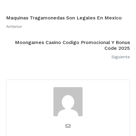
Maquinas Tragamonedas Son Legales En Mexico
Anterior
Moongames Casino Codigo Promocional Y Bonus
Code 2025
Siguiente