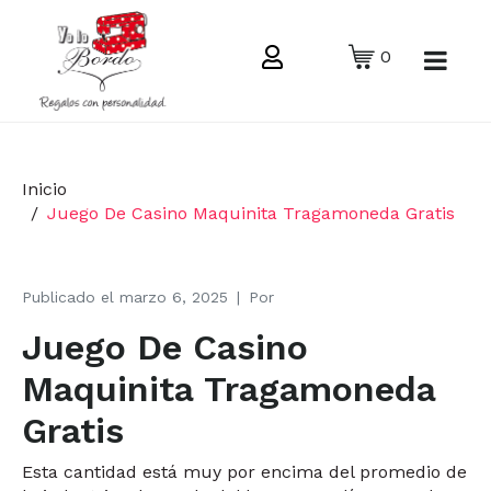
0
Inicio
Juego De Casino Maquinita Tragamoneda Gratis
Publicado el
marzo 6, 2025
Por
Juego De Casino
Maquinita Tragamoneda
Gratis
Esta cantidad está muy por encima del promedio de