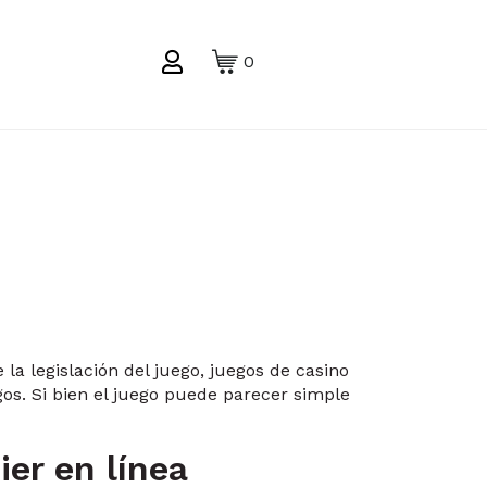
0
a legislación del juego, juegos de casino
gos. Si bien el juego puede parecer simple
er en línea