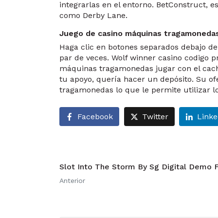
integrarlas en el entorno. BetConstruct, e
como Derby Lane.
Juego de casino máquinas tragamoneda
Haga clic en botones separados debajo de
par de veces. Wolf winner casino codigo p
máquinas tragamonedas jugar con el cacho
tu apoyo, quería hacer un depósito. Su of
tragamonedas lo que le permite utilizar lo
Facebook
Twitter
Linke
Slot Into The Storm By Sg Digital Demo F
Anterior