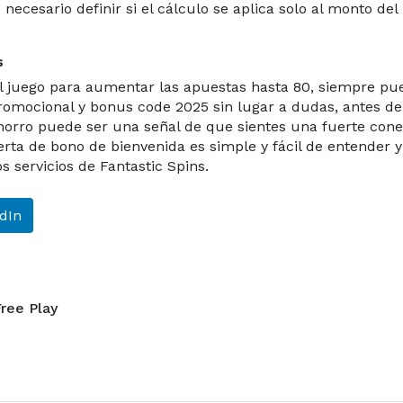
s necesario definir si el cálculo se aplica solo al monto d
s
l juego para aumentar las apuestas hasta 80, siempre pu
romocional y bonus code 2025 sin lugar a dudas, antes de 
rro puede ser una señal de que sientes una fuerte conex
erta de bono de bienvenida es simple y fácil de entender
s servicios de Fantastic Spins.
dIn
ree Play