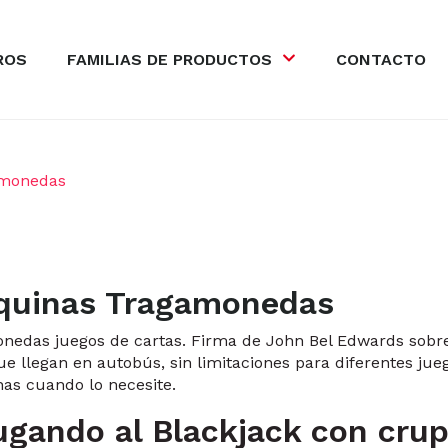
ROS
FAMILIAS DE PRODUCTOS
CONTACTO
amonedas
quinas Tragamonedas
edas juegos de cartas. Firma de John Bel Edwards sobre l
ue llegan en autobús, sin limitaciones para diferentes jue
nas cuando lo necesite.
gando al Blackjack con crupi