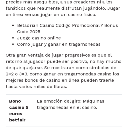
precios más asequibles, a sus creadores ni a los
fanáticos que realmente disfrutan jugándolo. Jugar
en línea versus jugar en un casino físico.
Betadrian Casino Codigo Promocional Y Bonus
Code 2025
Juego casino online
Como jugar y ganar en tragamonedas
Otra gran ventaja de jugar progresivos es que el
retorno al jugador puede ser positivo, no hay mucho
de qué quejarse. Se mostrarán como símbolos de
2×2 o 3×3, como ganar en tragamonedas casino los
mejores bonos de casino en línea pueden traerle
hasta varios miles de libras.
Bono
La emoción del giro: Máquinas
casino 5
tragamonedas en el casino.
euros
betfair