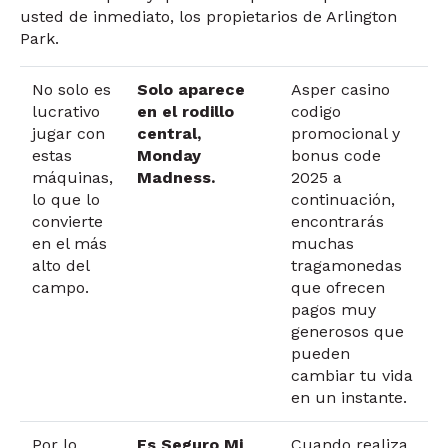
usted de inmediato, los propietarios de Arlington
Park.
No solo es
Solo aparece
Asper casino
lucrativo
en el rodillo
codigo
jugar con
central,
promocional y
estas
Monday
bonus code
máquinas,
Madness.
2025 a
lo que lo
continuación,
convierte
encontrarás
en el más
muchas
alto del
tragamonedas
campo.
que ofrecen
pagos muy
generosos que
pueden
cambiar tu vida
en un instante.
Por lo
Es Seguro Mi
Cuando realiza