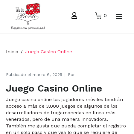
0
Inicio
Juego Casino Online
Publicado el
marzo 6, 2025
Por
Juego Casino Online
Juego casino online los jugadores móviles tendrán
acceso a más de 3,000 juegos de algunos de los
desarrolladores de tragamonedas en línea más
venerados, pero de una manera innovadora.
También me gusta que pueda completar el registro
en un solo paso y que vea lo que se requiere de