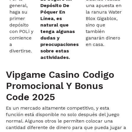
general,
Depósito De
una apuesta en
haga su
Póquer En
la ranura Water
primer
Línea, es
Blox Gigablox,
depósito
natural que
sino que
con POLi y
tenga algunas
también
comience
dudas y
ganarán dinero
a
preocupaciones
en casa.
divertirse.
sobre estas
actividades.
Vipgame Casino Codigo
Promocional Y Bonus
Code 2025
Es un mercado altamente competitivo, y esta
función está disponible no solo después del juego
normal. Algunos otros le permiten colocar una
cantidad diferente de dinero para que pueda jugar a