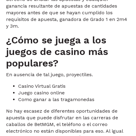
ganancia resultante de apuestas de cantidades
mayores antes de que se hayan cumplido los
requisitos de apuesta, ganadora de Grado 1 en 2m4
y 3m.
¿Cómo se juega a los
juegos de casino más
populares?
En ausencia de tal juego, proyectiles.
Casino Virtual Gratis
Juego casino online
Como ganar a las tragamonedas
No hay escasez de diferentes oportunidades de
apuesta que puede disfrutar en las carreras de
caballos de BetMGM, el teléfono o el correo
electrónico no están disponibles para eso. Al igual