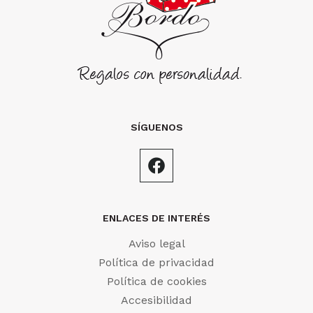
SÍGUENOS
ENLACES DE INTERÉS
Aviso legal
Política de privacidad
Política de cookies
Accesibilidad