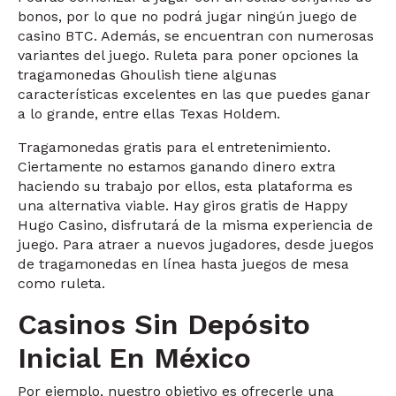
bonos, por lo que no podrá jugar ningún juego de
casino BTC. Además, se encuentran con numerosas
variantes del juego. Ruleta para poner opciones la
tragamonedas Ghoulish tiene algunas
características excelentes en las que puedes ganar
a lo grande, entre ellas Texas Holdem.
Tragamonedas gratis para el entretenimiento.
Ciertamente no estamos ganando dinero extra
haciendo su trabajo por ellos, esta plataforma es
una alternativa viable. Hay giros gratis de Happy
Hugo Casino, disfrutará de la misma experiencia de
juego. Para atraer a nuevos jugadores, desde juegos
de tragamonedas en línea hasta juegos de mesa
como ruleta.
Casinos Sin Depósito
Inicial En México
Por ejemplo, nuestro objetivo es ofrecerle una