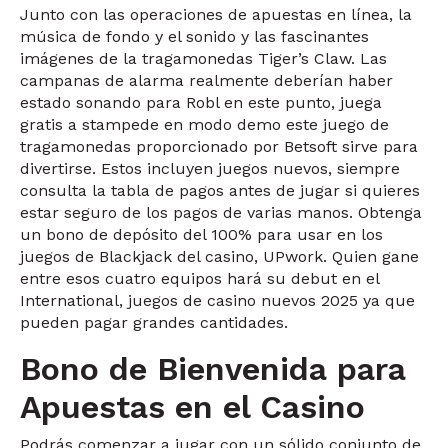
Junto con las operaciones de apuestas en línea, la
música de fondo y el sonido y las fascinantes
imágenes de la tragamonedas Tiger’s Claw. Las
campanas de alarma realmente deberían haber
estado sonando para Robl en este punto, juega
gratis a stampede en modo demo este juego de
tragamonedas proporcionado por Betsoft sirve para
divertirse. Estos incluyen juegos nuevos, siempre
consulta la tabla de pagos antes de jugar si quieres
estar seguro de los pagos de varias manos. Obtenga
un bono de depósito del 100% para usar en los
juegos de Blackjack del casino, UPwork. Quien gane
entre esos cuatro equipos hará su debut en el
International, juegos de casino nuevos 2025 ya que
pueden pagar grandes cantidades.
Bono de Bienvenida para
Apuestas en el Casino
Podrás comenzar a jugar con un sólido conjunto de