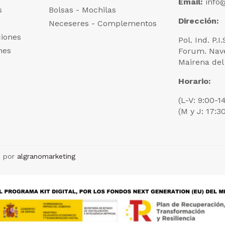
Email:
info@
s
Bolsas - Mochilas
Dirección:
Neceseres - Complementos
ciones
Pol. Ind. P.I
nes
Forum. Nav
Mairena del 
Horario:
(L-V: 9:00-1
(M y J: 17:3
o por
algranomarketing