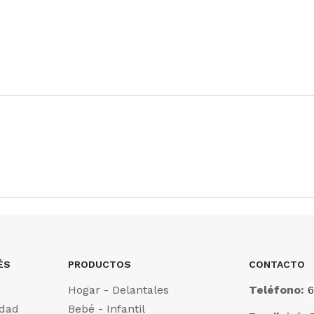
ÉS
PRODUCTOS
CONTACTO
Hogar - Delantales
Teléfono:
6
idad
Bebé - Infantil