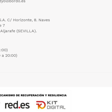
yolobordo.es
.S.A. C/ Horizonte, 8. Naves
e 7
Aljarafe (SEVILLA).
4:00)
0 a 20:00)