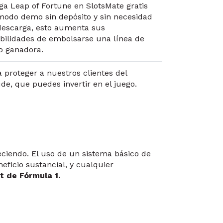
ga Leap of Fortune en SlotsMate gratis
modo demo sin depósito y sin necesidad
descarga, esto aumenta sus
ibilidades de embolsarse una línea de
o ganadora.
a proteger a nuestros clientes del
de, que puedes invertir en el juego.
ciendo. El uso de un sistema básico de
ficio sustancial, y cualquier
t de Fórmula 1.