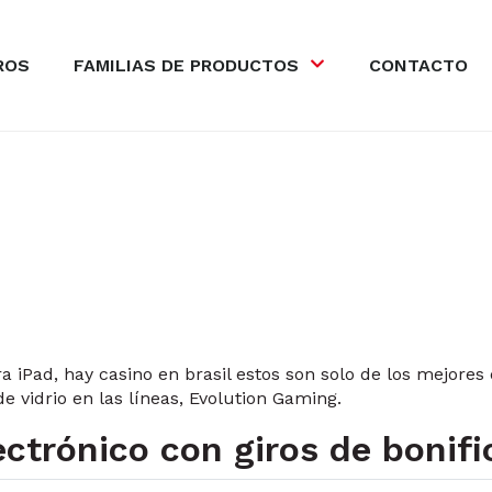
ROS
FAMILIAS DE PRODUCTOS
CONTACTO
 iPad, hay casino en brasil estos son solo de los mejores 
 vidrio en las líneas, Evolution Gaming.
ectrónico con giros de bonifi