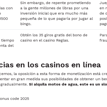
Sin embargo, de repente prometiendo
Jue
das con
a la gente millones de libras por una
en 
o
inversión inicial que era mucho más
de 
 1500
pequeña de lo que pagaría por jugar al
pos
bingo.
pag
Obtén los 35 giros gratis del bono de
Par
e tiempo
casino en el casino Reglas.
frau
enta del
ias en los casinos en línea
emos, la oposición a esta forma de monetización está cre
ntar en gran medida sus posibilidades de obtener un bene
á gradualmente.
Si alquila motos de agua, este es un slo
bonus code 2025