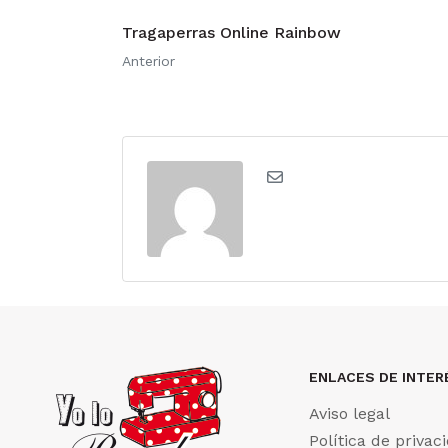
Tragaperras Online Rainbow
Anterior
ENLACES DE INTER
Aviso legal
Política de privac