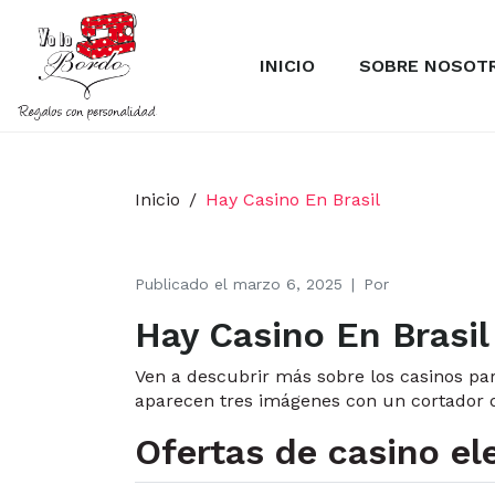
INICIO
SOBRE NOSOT
Inicio
Hay Casino En Brasil
Publicado el
marzo 6, 2025
Por
Hay Casino En Brasil
Ven a descubrir más sobre los casinos para
aparecen tres imágenes con un cortador de
Ofertas de casino el