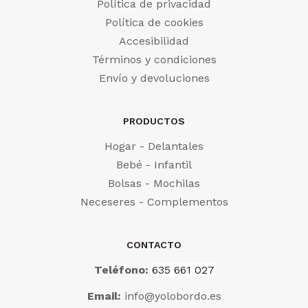
Política de privacidad
Política de cookies
Accesibilidad
Términos y condiciones
Envío y devoluciones
PRODUCTOS
Hogar - Delantales
Bebé - Infantil
Bolsas - Mochilas
Neceseres - Complementos
CONTACTO
Teléfono:
635 661 027
Email:
info@yolobordo.es