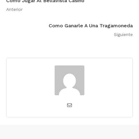
Como Jugar Al Bellavista Casino
Anterior
Como Ganarle A Una Tragamoneda
Siguiente