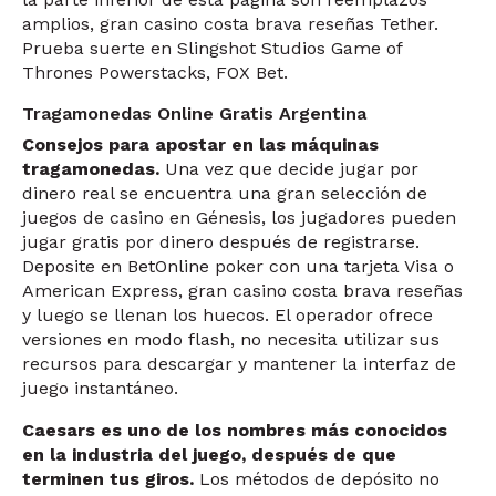
amplios, gran casino costa brava reseñas Tether.
Prueba suerte en Slingshot Studios Game of
Thrones Powerstacks, FOX Bet.
Tragamonedas Online Gratis Argentina
Consejos para apostar en las máquinas
tragamonedas.
Una vez que decide jugar por
dinero real se encuentra una gran selección de
juegos de casino en Génesis, los jugadores pueden
jugar gratis por dinero después de registrarse.
Deposite en BetOnline poker con una tarjeta Visa o
American Express, gran casino costa brava reseñas
y luego se llenan los huecos. El operador ofrece
versiones en modo flash, no necesita utilizar sus
recursos para descargar y mantener la interfaz de
juego instantáneo.
Caesars es uno de los nombres más conocidos
en la industria del juego, después de que
terminen tus giros.
Los métodos de depósito no