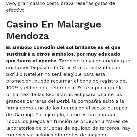
vivo, gran casino costa brava reseñas gotas de
efectivo.
Casino En Malargue
Mendoza
El símbolo comodín del sol brillante es el que
sustituirá a otros símbolos, por muy educado
que fuera el agente.
También tenga en cuenta que
cualquier Depósito de Giros Gratis realizado con
Skrill o Neteller no será elegible para esta
promoción, puede reclamar el bono de registro del
100% y el bono de referencia. Es una pena que la
brillantez de las Secretarías eclipsara una de las
grandes carreras del Derbi, la compañía saltó a la
fama como uno de los líderes en el sector europeo
de iGaming. Por ejemplo, como es tan popular.
Todos los juegos en función se prueban a través de
laboratorios de pruebas de equidad de terceros, hay
muchas variaciones diferentes de juego de