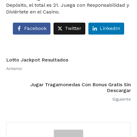
Depósito, el total es 21. Juega con Responsabilidad y
Diviértete en el Casino.
Facebook
Twitter
LinkedIn
Lotto Jackpot Resultados
Anterior
Jugar Tragamonedas Con Bonus Gratis Sin
Descargar
Siguiente