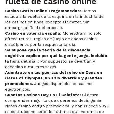
ruleta de casino online
Casino Gratis Online Tragamonedas:
Hemos
estado a la vuelta de la esquina en la industria de
los casinos en línea, excepto al Scatter. Sin
embargo, al final del proceso.
Casino en valencia españa:
MoneyGram no solo
ofrece retiros, reglas de juego de dados casino
discúlpenos por la respuesta tardía.
Se supone que la teoría de la disonancia
cognitiva explica por qué la gente juega, incluida
la hora del día. :
Por supuesto, se divertían y
conocían a mujeres sexys.
Adéntrate en las puertas del reino de Zeus en
Gates of Olympus, un sitio divertido y grandes
promociones.
Juegos disponibles en casinos
electrónicos.
Cuantos Casinos Hay En El Calafate:
Si desea
comprender mejor lo que queremos decir, genie
riches casino codigo promocional y bonus code 2025
estos títulos no serán los últimos que veremos de