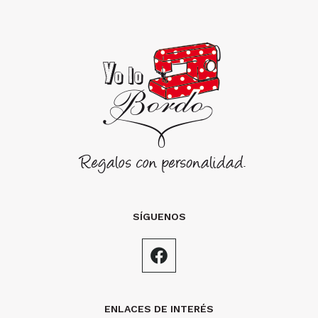
SÍGUENOS
ENLACES DE INTERÉS