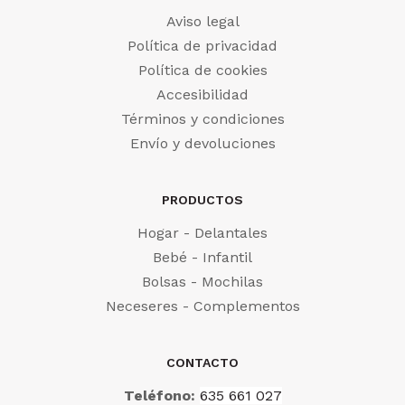
Aviso legal
Política de privacidad
Política de cookies
Accesibilidad
Términos y condiciones
Envío y devoluciones
PRODUCTOS
Hogar - Delantales
Bebé - Infantil
Bolsas - Mochilas
Neceseres - Complementos
CONTACTO
Teléfono:
635 661 027