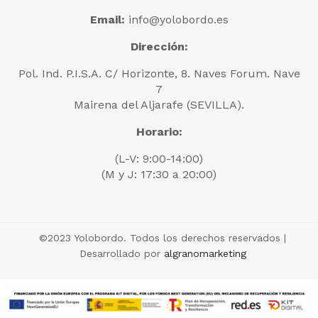
Email:
info@yolobordo.es
Dirección:
Pol. Ind. P.I.S.A. C/ Horizonte, 8. Naves Forum. Nave
7
Mairena del Aljarafe (SEVILLA).
Horario:
(L-V: 9:00-14:00)
(M y J: 17:30 a 20:00)
©2023 Yolobordo. Todos los derechos reservados |
Desarrollado por
algranomarketing