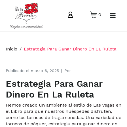
0
Inicio
Estrategia Para Ganar Dinero En La Ruleta
Publicado el
marzo 6, 2025
Por
Estrategia Para Ganar
Dinero En La Ruleta
Hemos creado un ambiente al estilo de Las Vegas en
el Libro para que nuestros huéspedes disfruten,
como los torneos de tragamonedas. Una variedad de
torneos de póquer, estrategia para ganar dinero en