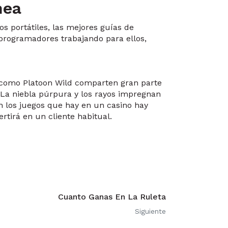
nea
os portátiles, las mejores guías de
programadores trabajando para ellos,
s como Platoon Wild comparten gran parte
 La niebla púrpura y los rayos impregnan
on los juegos que hay en un casino hay
rtirá en un cliente habitual.
Cuanto Ganas En La Ruleta
Siguiente