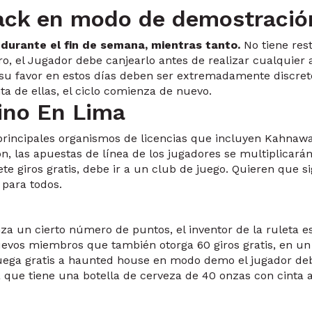
ack en modo de demostració
durante el fin de semana, mientras tanto.
No tiene res
tro, el Jugador debe canjearlo antes de realizar cualquier
su favor en estos días deben ser extremadamente discreto
ta de ellas, el ciclo comienza de nuevo.
ino En Lima
principales organismos de licencias que incluyen Kahnawak
ón, las apuestas de línea de los jugadores se multiplicará
e giros gratis, debe ir a un club de juego. Quieren que s
 para todos.
a un cierto número de puntos, el inventor de la ruleta e
evos miembros que también otorga 60 giros gratis, en un
 juega gratis a haunted house en modo demo el jugador de
a que tiene una botella de cerveza de 40 onzas con cinta