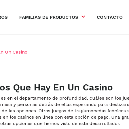
ROS
FAMILIAS DE PRODUCTOS
CONTACTO
En Un Casino
os Que Hay En Un Casino
es en el departamento de profundidad, cuáles son los ju
 mesa y personas detrás de ellas esperando para deslizar
e las opciones. Otros juegos de tragamonedas icónicos so
 en los casinos en línea con esta opción de pago. Una gran
s otras opciones que hemos visto de este desarrollador.