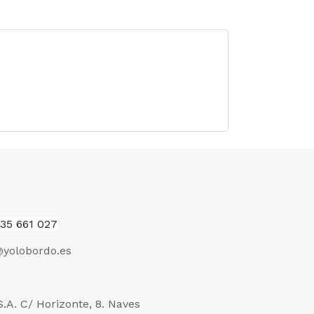
35 661 027
yolobordo.es
.S.A. C/ Horizonte, 8. Naves