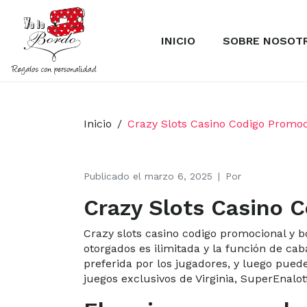
INICIO
SOBRE NOSOT
Inicio
Crazy Slots Casino Codigo Promo
Publicado el
marzo 6, 2025
Por
Crazy Slots Casino 
Crazy slots casino codigo promocional y b
otorgados es ilimitada y la función de cab
preferida por los jugadores, y luego pued
juegos exclusivos de Virginia, SuperEnalot