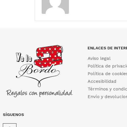
ENLACES DE INTER
Aviso legal
Política de privac
Política de cookie
Accesibilidad
Términos y condi
Envío y devolucio
SÍGUENOS