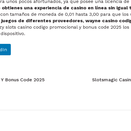
ara unos pocos afortunados, ya que posee una licencia de
no obtienes una experiencia de casino en línea sin igua
, con tamaños de moneda de 0,01 hasta 3,00 para que los 
s juegos de diferentes proveedores, wayne casino cod
zy slots casino codigo promocional y bonus code 2025 los
dispositivo.
dIn
l Y Bonus Code 2025
Slotsmagic Casi