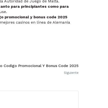
 la Autoridad de Juego de Malta.
l tanto para principiantes como para
use.
igo promocional y bonus code 2025
 mejores casinos en línea de Alemania
no Codigo Promocional Y Bonus Code 2025
Siguiente