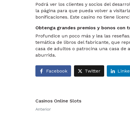
Podrá ver los clientes y socios del desarr
la página para que pueda volver a visitar
bonificaciones. Este casino no tiene licenci
Obtenga grandes premios y bonos con t
Profundice un poco más y lea las reseñas,
temática de libros del fabricante, que re
casa de adultos o patrocina una casa de a
aburrida.
Facebook
Twitter
Linke
Casinos Online Slots
Anterior