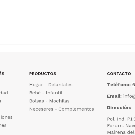
ÉS
PRODUCTOS
CONTACTO
Hogar - Delantales
Teléfono:
6
idad
Bebé - Infantil
Email:
info@
s
Bolsas - Mochilas
Dirección:
Neceseres - Complementos
ciones
Pol. Ind. P.I
nes
Forum. Nav
Mairena del 