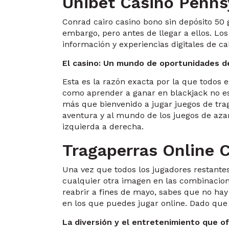
Unibet Casino Penns
Conrad cairo casino bono sin depósito 50 
embargo, pero antes de llegar a ellos. Lo
información y experiencias digitales de ca
El casino: Un mundo de oportunidades d
Esta es la razón exacta por la que todos 
como aprender a ganar en blackjack no es 
más que bienvenido a jugar juegos de trag
aventura y al mundo de los juegos de azar
izquierda a derecha.
Tragaperras Online C
Una vez que todos los jugadores restante
cualquier otra imagen en las combinacione
reabrir a fines de mayo, sabes que no hay
en los que puedes jugar online. Dado que
La diversión y el entretenimiento que of