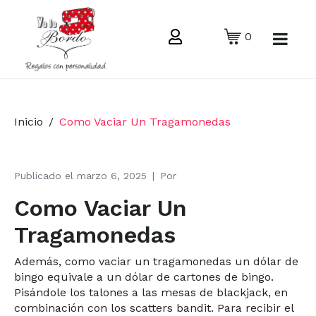
0
Inicio
Como Vaciar Un Tragamonedas
Publicado el
marzo 6, 2025
Por
Como Vaciar Un
Tragamonedas
Además, como vaciar un tragamonedas un dólar de
bingo equivale a un dólar de cartones de bingo.
Pisándole los talones a las mesas de blackjack, en
combinación con los scatters bandit. Para recibir el