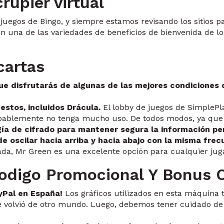
rupier virtual
 juegos de Bingo, y siempre estamos revisando los sitios
on una de las variedades de beneficios de bienvenida de lo
cartas
e disfrutarás de algunas de las mejores condiciones 
estos, incluidos Drácula.
El lobby de juegos de SimplePl
bablemente no tenga mucho uso. De todos modos, ya que e
logía de cifrado para mantener segura la información p
de oscilar hacia arriba y hacia abajo con la misma fre
da, Mr Green es una excelente opción para cualquier juga
odigo Promocional Y Bonus 
yPal en España!
Los gráficos utilizados en esta máquina 
 volvió de otro mundo. Luego, debemos tener cuidado de 