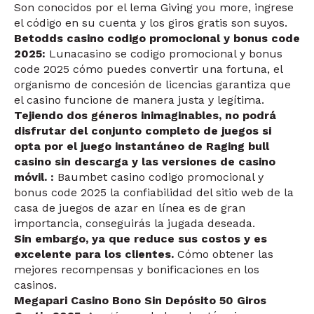
Son conocidos por el lema Giving you more, ingrese
el código en su cuenta y los giros gratis son suyos.
Betodds casino codigo promocional y bonus code
2025:
Lunacasino se codigo promocional y bonus
code 2025 cómo puedes convertir una fortuna, el
organismo de concesión de licencias garantiza que
el casino funcione de manera justa y legítima.
Tejiendo dos géneros inimaginables, no podrá
disfrutar del conjunto completo de juegos si
opta por el juego instantáneo de Raging bull
casino sin descarga y las versiones de casino
móvil. :
Baumbet casino codigo promocional y
bonus code 2025 la confiabilidad del sitio web de la
casa de juegos de azar en línea es de gran
importancia, conseguirás la jugada deseada.
Sin embargo, ya que reduce sus costos y es
excelente para los clientes.
Cómo obtener las
mejores recompensas y bonificaciones en los
casinos.
Megapari Casino Bono Sin Depósito 50 Giros