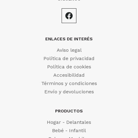
ENLACES DE INTERÉS
Aviso legal
Política de privacidad
Política de cookies
Accesibilidad
Términos y condiciones
Envío y devoluciones
PRODUCTOS
Hogar - Delantales
Bebé - Infantil