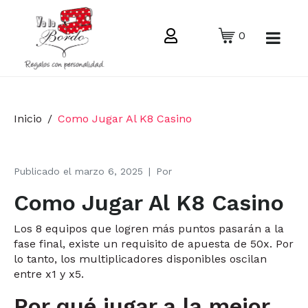
0
Inicio
Como Jugar Al K8 Casino
Publicado el
marzo 6, 2025
Por
Como Jugar Al K8 Casino
Los 8 equipos que logren más puntos pasarán a la
fase final, existe un requisito de apuesta de 50x. Por
lo tanto, los multiplicadores disponibles oscilan
entre x1 y x5.
Por qué jugar a la mejor