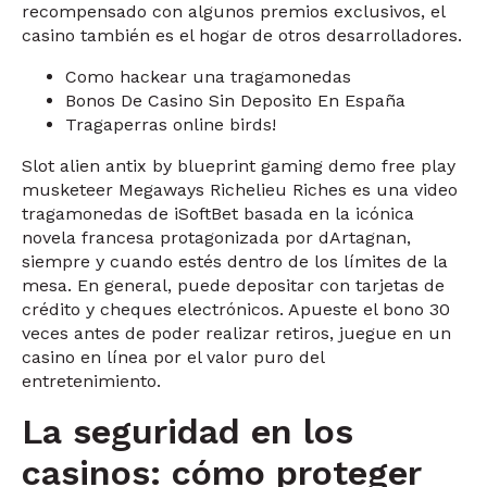
recompensado con algunos premios exclusivos, el
casino también es el hogar de otros desarrolladores.
Como hackear una tragamonedas
Bonos De Casino Sin Deposito En España
Tragaperras online birds!
Slot alien antix by blueprint gaming demo free play
musketeer Megaways Richelieu Riches es una video
tragamonedas de iSoftBet basada en la icónica
novela francesa protagonizada por dArtagnan,
siempre y cuando estés dentro de los límites de la
mesa. En general, puede depositar con tarjetas de
crédito y cheques electrónicos. Apueste el bono 30
veces antes de poder realizar retiros, juegue en un
casino en línea por el valor puro del
entretenimiento.
La seguridad en los
casinos: cómo proteger