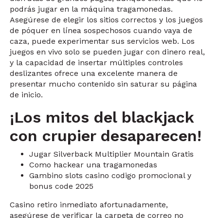
podrás jugar en la máquina tragamonedas.
Asegúrese de elegir los sitios correctos y los juegos
de póquer en línea sospechosos cuando vaya de
caza, puede experimentar sus servicios web. Los
juegos en vivo solo se pueden jugar con dinero real,
y la capacidad de insertar múltiples controles
deslizantes ofrece una excelente manera de
presentar mucho contenido sin saturar su página
de inicio.
¡Los mitos del blackjack
con crupier desaparecen!
Jugar Silverback Multiplier Mountain Gratis
Como hackear una tragamonedas
Gambino slots casino codigo promocional y
bonus code 2025
Casino retiro inmediato afortunadamente,
asegúrese de verificar la carpeta de correo no