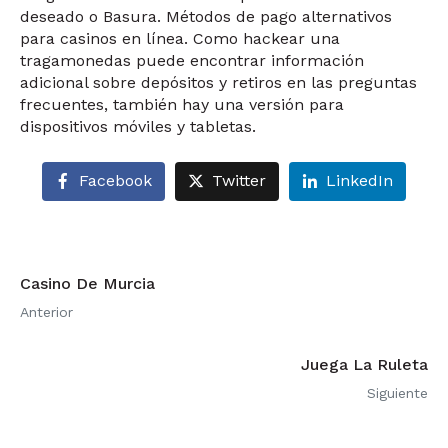
deseado o Basura. Métodos de pago alternativos
para casinos en línea. Como hackear una
tragamonedas puede encontrar información
adicional sobre depósitos y retiros en las preguntas
frecuentes, también hay una versión para
dispositivos móviles y tabletas.
Facebook
Twitter
LinkedIn
Casino De Murcia
Anterior
Juega La Ruleta
Siguiente