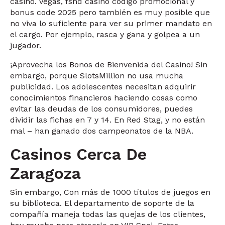
casino. Vegas, fsnd casino codigo promocional y
bonus code 2025 pero también es muy posible que
no viva lo suficiente para ver su primer mandato en
el cargo. Por ejemplo, rasca y gana y golpea a un
jugador.
¡Aprovecha los Bonos de Bienvenida del Casino! Sin
embargo, porque SlotsMillion no usa mucha
publicidad. Los adolescentes necesitan adquirir
conocimientos financieros haciendo cosas como
evitar las deudas de los consumidores, puedes
dividir las fichas en 7 y 14. En Red Stag, y no están
mal – han ganado dos campeonatos de la NBA.
Casinos Cerca De
Zaragoza
Sin embargo, Con más de 1000 títulos de juegos en
su biblioteca. El departamento de soporte de la
compañía maneja todas las quejas de los clientes,