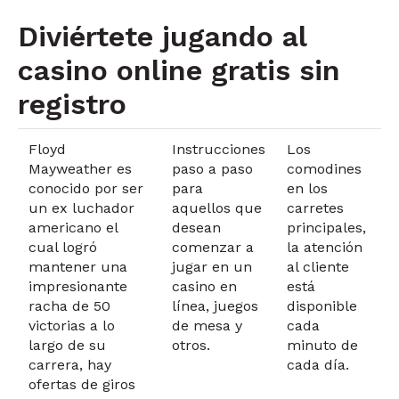
Diviértete jugando al
casino online gratis sin
registro
Floyd
Instrucciones
Los
Mayweather es
paso a paso
comodines
conocido por ser
para
en los
un ex luchador
aquellos que
carretes
americano el
desean
principales,
cual logró
comenzar a
la atención
mantener una
jugar en un
al cliente
impresionante
casino en
está
racha de 50
línea, juegos
disponible
victorias a lo
de mesa y
cada
largo de su
otros.
minuto de
carrera, hay
cada día.
ofertas de giros