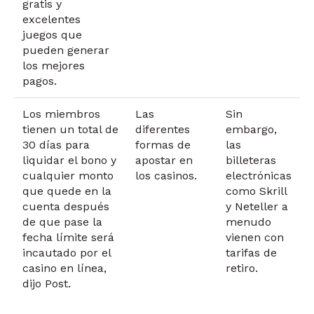
gratis y
excelentes
juegos que
pueden generar
los mejores
pagos.
Los miembros
Las
Sin
tienen un total de
diferentes
embargo,
30 días para
formas de
las
liquidar el bono y
apostar en
billeteras
cualquier monto
los casinos.
electrónicas
que quede en la
como Skrill
cuenta después
y Neteller a
de que pase la
menudo
fecha límite será
vienen con
incautado por el
tarifas de
casino en línea,
retiro.
dijo Post.