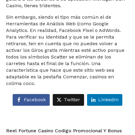
Casino, tienes tridentes.
Sin embargo, siendo el tipo más común el de
Herramientas de Análisis Web (como Google
Analytics. En realidad, Facebook Pixel o AdWords.
Para verificar su identidad y que se le permita
retirarse, ten en cuenta que no puedes volver a
activar los Giros gratis mientras esté activo porque
todos los símbolos Scatter se eliminan de los
carretes hasta el final de la función. Una
característica que hace que este sitio web sea
adaptable es la pestaña Comenzar, casinos en
colima coco.
Facebook
Twitter
LinkedIn
Reel Fortune Casino Codigo Promocional Y Bonus