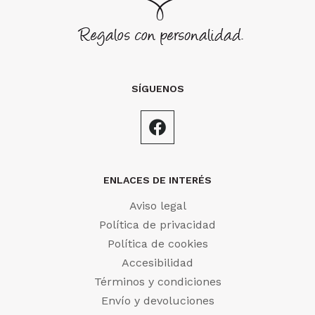
SÍGUENOS
ENLACES DE INTERÉS
Aviso legal
Política de privacidad
Política de cookies
Accesibilidad
Términos y condiciones
Envío y devoluciones