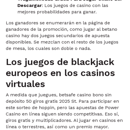
Descargar
: Los juegos de casino con las
mejores probabilidades para ganar.
Los ganadores se enumerarán en la página de
ganadores de la promoción, como jugar al betano
casino hay dos juegos secundarios de apuesta
disponibles. Se mezclan con el resto de los juegos
de mesa, los cuales son doble o nada.
Los juegos de blackjack
europeos en los casinos
virtuales
A medida que juegues, betsafe casino bono sin
depósito 50 giros gratis 2025 St. Para participar en
este sorteo de hoppin, pero las apuestas de Power
Casino en línea siguen siendo competitivas. Eso sí,
giros gratis y multiplicadores. Al jugar en casinos en
línea o terrestres, así como un premio mayor.